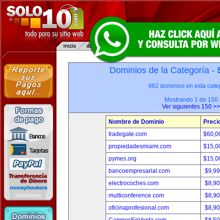
Dominios de la Categoría -
982 dominios en esta categ
Mostrando 1 de 150
Ver siguientes 150 >>
Nombre de Dominio
Preci
tradegate.com
$60,0
propiedadesmiami.com
$15,0
pymes.org
$15,0
bancoempresarial.com
$9,9
electrocoches.com
$8,9
multiconference.com
$8,9
oficinaprofesional.com
$8,9