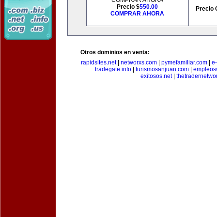
COMPRAR AHORA
Precio $
550.00
Precio 
COMPRAR AHORA
Otros dominios en venta:
rapidsites.net
|
networxs.com
|
pymefamiliar.com
|
e
tradegate.info
|
turismosanjuan.com
|
empleos
exitosos.net
|
thetradernetwo