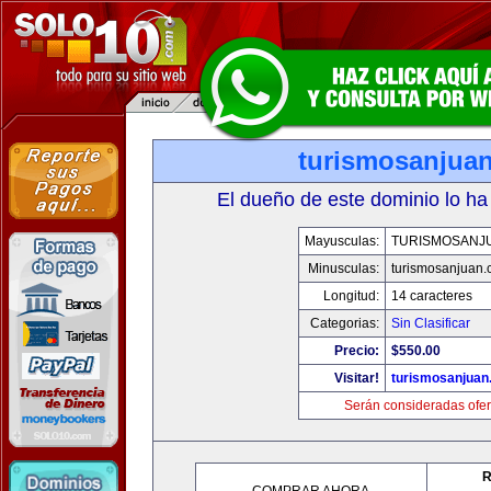
turismosanjua
El dueño de este dominio lo ha
Mayusculas:
TURISMOSANJ
Minusculas:
turismosanjuan
Longitud:
14 caracteres
Categorias:
Sin Clasificar
Precio:
$550.00
Visitar!
turismosanjuan
Serán consideradas ofer
R