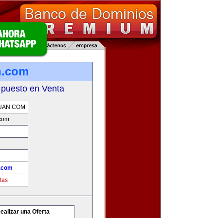
n.com
 puesto en Venta
UAN.COM
.com
.com
tas
ealizar una Oferta