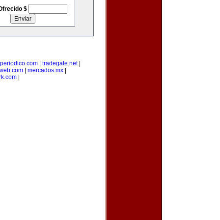
Ofrecido $
-periodico.com
|
tradegate.net
|
web.com
|
mercados.mx
|
rk.com
|