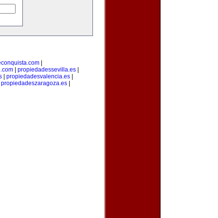
econquista.com
|
o.com
|
propiedadessevilla.es
|
s
|
propiedadesvalencia.es
|
|
propiedadeszaragoza.es
|