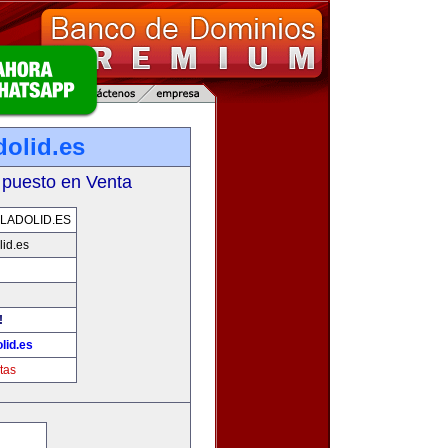
dolid.es
 puesto en Venta
LADOLID.ES
id.es
!
lid.es
tas