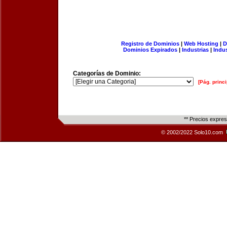
Registro de Dominios
|
Web Hosting
|
D
Dominios Expirados
|
Industrias
|
Indu
Categorías de Dominio:
[Pág. princi
** Precios expre
© 2002/2022 Solo10.com