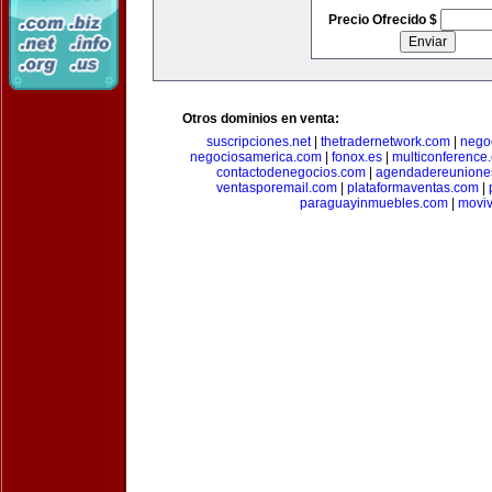
Precio Ofrecido $
Otros dominios en venta:
suscripciones.net
|
thetradernetwork.com
|
negoc
negociosamerica.com
|
fonox.es
|
multiconference
contactodenegocios.com
|
agendadereunione
ventasporemail.com
|
plataformaventas.com
|
paraguayinmuebles.com
|
movi