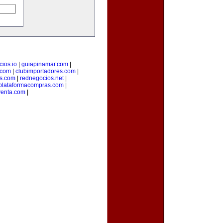
ios.io
|
guiapinamar.com
|
.com
|
clubimportadores.com
|
s.com
|
rednegocios.net
|
plataformacompras.com
|
venta.com
|