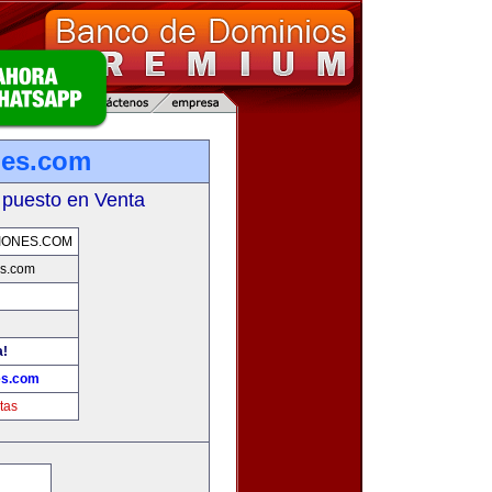
nes.com
 puesto en Venta
IONES.COM
s.com
a!
es.com
tas