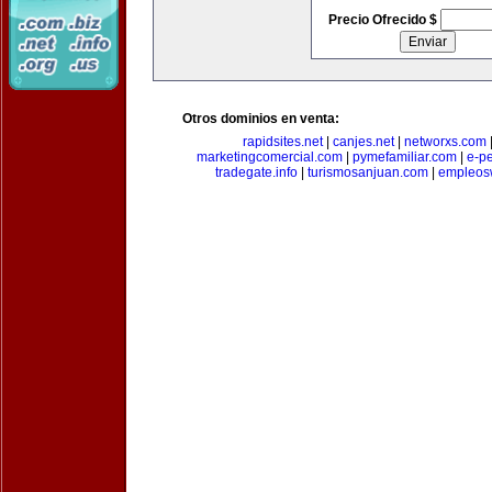
Precio Ofrecido $
Otros dominios en venta:
rapidsites.net
|
canjes.net
|
networxs.com
marketingcomercial.com
|
pymefamiliar.com
|
e-pe
tradegate.info
|
turismosanjuan.com
|
empleos