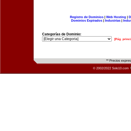
Registro de Dominios
|
Web Hosting
|
D
Dominios Expirados
|
Industrias
|
Indu
Categorías de Dominio:
[Pág. princi
** Precios expre
© 2002/2022 Solo10.com