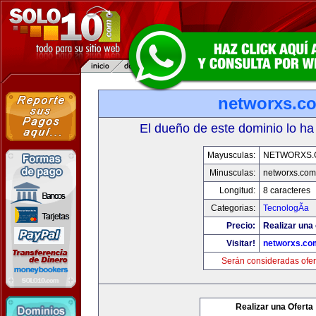
networxs.c
El dueño de este dominio lo ha
Mayusculas:
NETWORXS.
Minusculas:
networxs.com
Longitud:
8 caracteres
Categorias:
TecnologÃ­a
Precio:
Realizar una 
Visitar!
networxs.co
Serán consideradas ofer
Realizar una Oferta