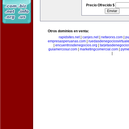
Precio Ofrecido $
Otros dominios en venta:
rapidsites.net
|
canjes.net
|
networxs.com
|
pu
empresasperuanas.com
|
ruedasdenegociosvirtual
|
encuentrosdenegocios.org
|
tarjetasdenegocio
guiamercosur.com
|
marketingcomercial.com
|
pyme
|