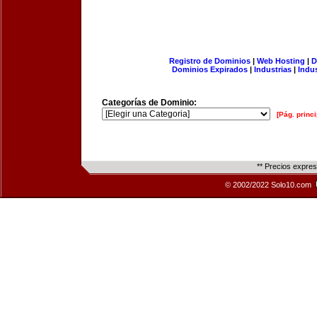
Registro de Dominios
|
Web Hosting
|
D
Dominios Expirados
|
Industrias
|
Indu
Categorías de Dominio:
[Pág. princi
** Precios expre
© 2002/2022 Solo10.com