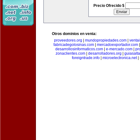
Precio Ofrecido $
Otros dominios en venta:
proveedores.org
|
mundopropiedades.com
|
ventai
fabricadegolosinas.com
|
mercadoexportador.com
desarrollosinformaticos.com
|
e-mercado.com
|
pr
zonaclientes.com
|
desarrolladores.org
|
guiasalt
foreigntrade.info
|
microelectronica.net
|