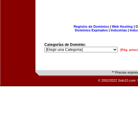
Registro de Dominios
|
Web Hosting
|
D
Dominios Expirados
|
Industrias
|
Indu
Categorías de Dominio:
[Pág. princi
** Precios expre
© 2002/2022 Solo10.com