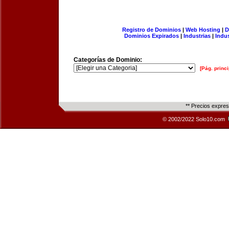
Registro de Dominios
|
Web Hosting
|
D
Dominios Expirados
|
Industrias
|
Indu
Categorías de Dominio:
[Pág. princi
** Precios expre
© 2002/2022 Solo10.com