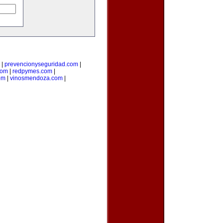
|
prevencionyseguridad.com
|
com
|
redpymes.com
|
om
|
vinosmendoza.com
|