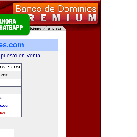
es.com
 puesto en Venta
IONES.COM
s.com
a!
es.com
tas