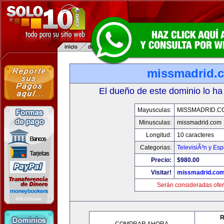
missmadrid.
El dueño de este dominio lo ha
Mayusculas:
MISSMADRID.C
Minusculas:
missmadrid.com
Longitud:
10 caracteres
Categorias:
TelevisiÃ³n y Esp
Precio:
$980.00
Visitar!
missmadrid.co
Serán consideradas ofer
R