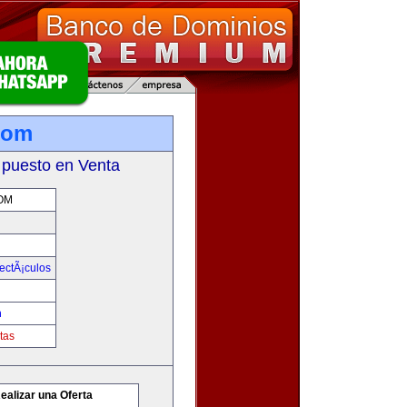
com
 puesto en Venta
OM
ectÃ¡culos
m
tas
ealizar una Oferta