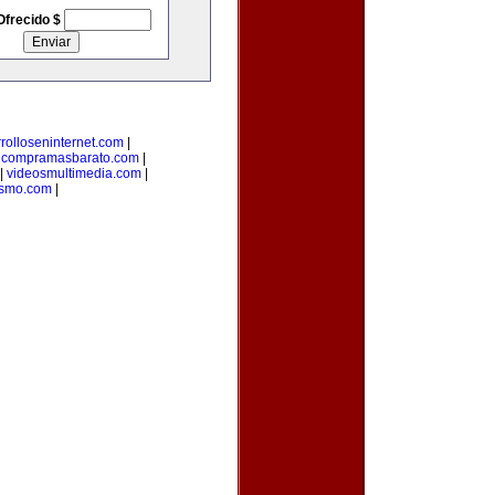
Ofrecido $
rolloseninternet.com
|
|
compramasbarato.com
|
|
videosmultimedia.com
|
ismo.com
|