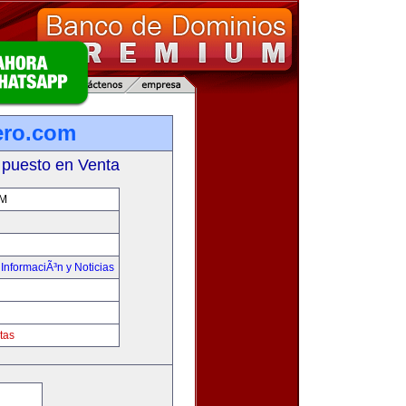
ero.com
 puesto en Venta
OM
,
InformaciÃ³n y Noticias
tas