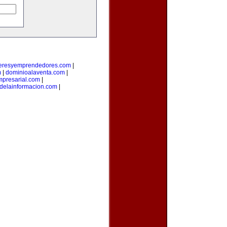
deresyemprendedores.com
|
m
|
dominioalaventa.com
|
presarial.com
|
sdelainformacion.com
|