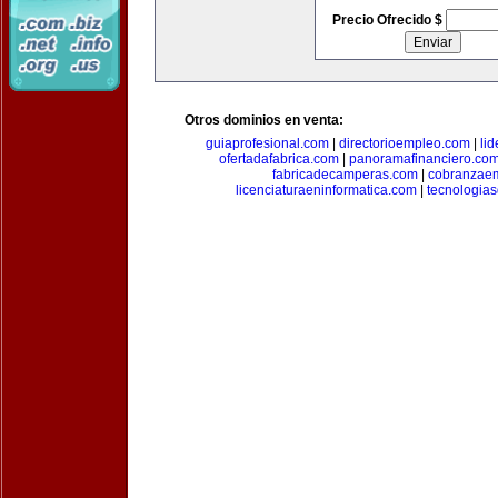
Precio Ofrecido $
Otros dominios en venta:
guiaprofesional.com
|
directorioempleo.com
|
li
ofertadafabrica.com
|
panoramafinanciero.co
fabricadecamperas.com
|
cobranzaem
licenciaturaeninformatica.com
|
tecnologia