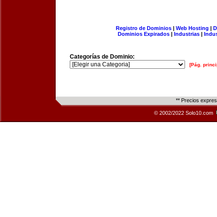
Registro de Dominios
|
Web Hosting
|
D
Dominios Expirados
|
Industrias
|
Indu
Categorías de Dominio:
[Pág. princi
** Precios expre
© 2002/2022 Solo10.com