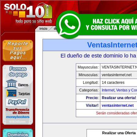
VentasInternet
El dueño de este dominio lo ha
Mayusculas:
VENTASINTERNET.
Minusculas:
ventasinternet.net
Longitud:
14 caracteres
Categorias:
Internet
,
Ventas y Co
Precio:
Realizar una oferta!
Visitar!
ventasinternet.net
Serán consideradas ofer
Realizar una Oferta