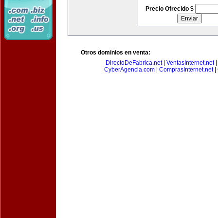
Precio Ofrecido $
Otros dominios en venta:
DirectoDeFabrica.net
|
VentasInternet.net
CyberAgencia.com
|
ComprasInternet.net
|