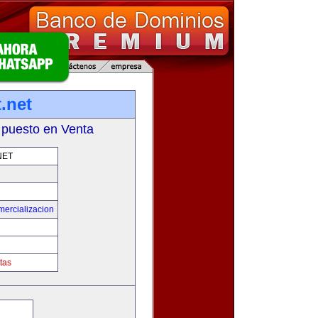
.net
 puesto en Venta
NET
mercializacion
tas