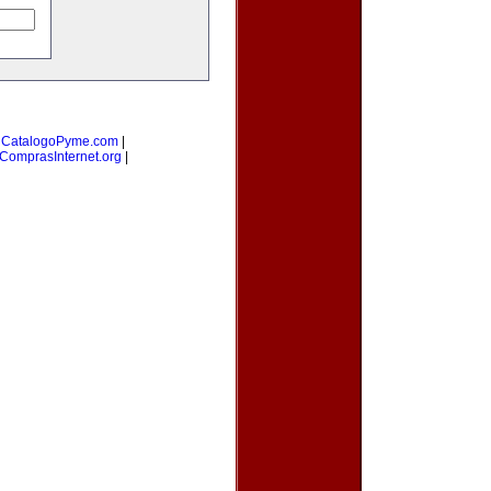
|
CatalogoPyme.com
|
ComprasInternet.org
|