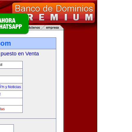
.com
 puesto en Venta
OM
Ã³n y Noticias
!
tas