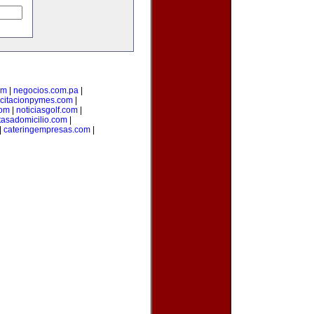
om
|
negocios.com.pa
|
citacionpymes.com
|
com
|
noticiasgolf.com
|
tasadomicilio.com
|
|
cateringempresas.com
|