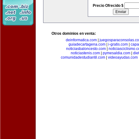
Precio Ofrecido $
Otros dominios en venta:
deinformatica.com
|
juegosparaconsolas.c
guiadecartagena.com
|
i-gratis.com
|
capa
noticiasbaloncesto.com
|
noticiasciclismo.
noticiastenis.com
|
pymesaldia.com
|
die
comunidadestudiantil.com
|
videoayudas.com