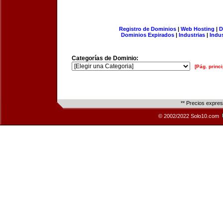
Registro de Dominios
|
Web Hosting
|
D
Dominios Expirados
|
Industrias
|
Indu
Categorías de Dominio:
[Pág. princi
** Precios expre
© 2002/2022 Solo10.com