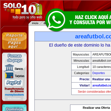
areafutbol.
El dueño de este dominio lo ha
Mayusculas:
AREAFUTBO
Minusculas:
areafutbol.co
Longitud:
10 caracteres
Categorias:
Deportes
Precio:
Realizar una 
Visitar!
areafutbol.c
Serán consideradas ofer
Realizar una Oferta