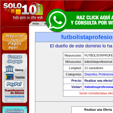
futbolistaprofesi
El dueño de este dominio lo ha
Mayusculas:
FUTBOLISTAPROFE
Minusculas:
futbolistaprofesiona
Longitud:
21 caracteres
Categorias:
Deportes
,
Profesion
Precio:
Realizar una oferta!
Visitar!
futbolistaprofesion
Serán consideradas ofer
Realizar una Oferta