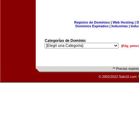
Registro de Dominios
|
Web Hosting
|
D
Dominios Expirados
|
Industrias
|
Indu
Categorías de Dominio:
[Pág. princi
** Precios expre
© 2002/2022 Solo10.com