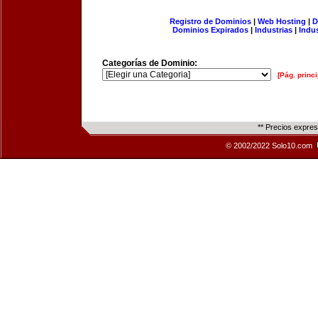
Registro de Dominios
|
Web Hosting
|
D
Dominios Expirados
|
Industrias
|
Indu
Categorías de Dominio:
[Pág. princi
** Precios expre
© 2002/2022 Solo10.com