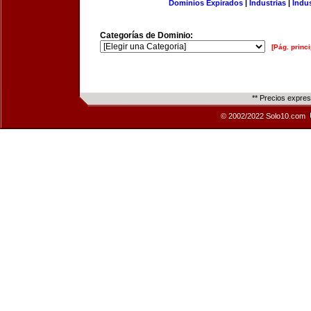
Dominios Expirados
|
Industrias
|
Indu
Categorías de Dominio:
[Pág. princi
** Precios expre
© 2002/2022 Solo10.com