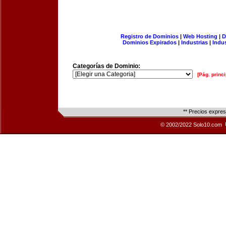
Registro de Dominios
|
Web Hosting
|
D
Dominios Expirados
|
Industrias
|
Indu
Categorías de Dominio:
[Pág. princi
** Precios expre
© 2002/2022 Solo10.com