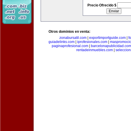
Precio Ofrecido $
Otros dominios en venta:
zonabursatil.com
|
exportimportguide.com
|
f
guiadelinks.com
|
iprofesionales.com
|
maspromoci
paginaprofesional.com
|
barcelonapublicidad.co
rentadeinmuebles.com
|
seleccio