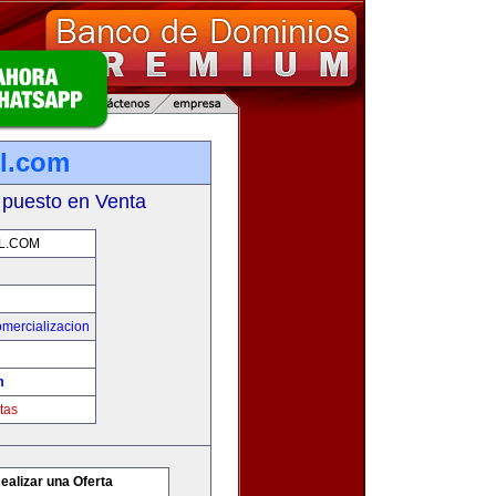
l.com
 puesto en Venta
L.COM
mercializacion
m
tas
ealizar una Oferta