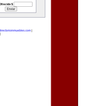
Ofrecido $
directorioinmuebles.com
|
|