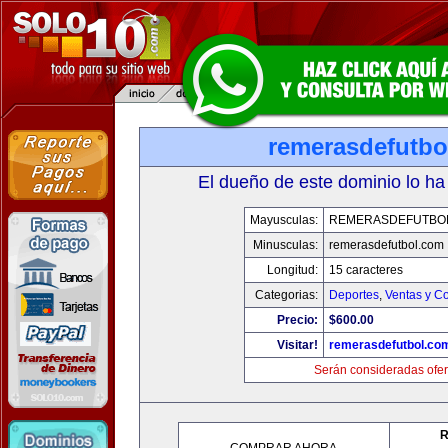
remerasdefutbo
El dueño de este dominio lo ha
Mayusculas:
REMERASDEFUTBO
Minusculas:
remerasdefutbol.com
Longitud:
15 caracteres
Categorias:
Deportes
,
Ventas y Co
Precio:
$600.00
Visitar!
remerasdefutbol.co
Serán consideradas ofer
R