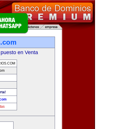
s.com
 puesto en Venta
IOS.COM
com
rta!
.com
tas