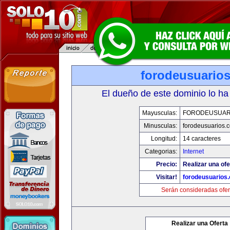
forodeusuario
El dueño de este dominio lo ha
Mayusculas:
FORODEUSUAR
Minusculas:
forodeusuarios.
Longitud:
14 caracteres
Categorias:
Internet
Precio:
Realizar una ofe
Visitar!
forodeusuarios
Serán consideradas ofer
Realizar una Oferta