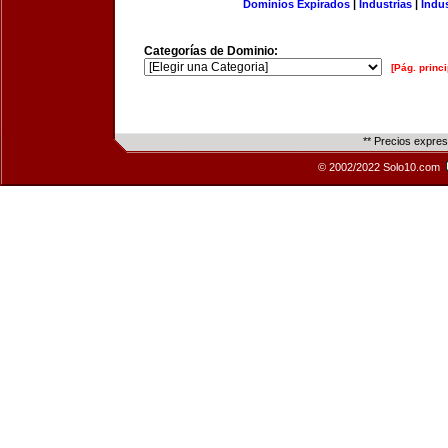
Dominios Expirados
|
Industrias
|
Indu
Categorías de Dominio:
[Pág. princi
** Precios expre
© 2002/2022 Solo10.com