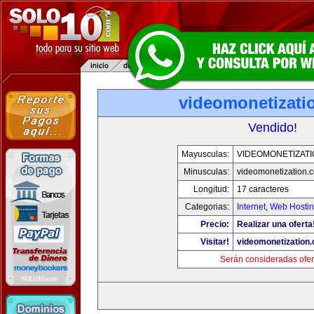
videomonetizati
Vendido!
Mayusculas:
VIDEOMONETIZAT
Minusculas:
videomonetization.
Longitud:
17 caracteres
Categorias:
Internet
,
Web Hostin
Precio:
Realizar una oferta
Visitar!
videomonetization
Serán consideradas ofer