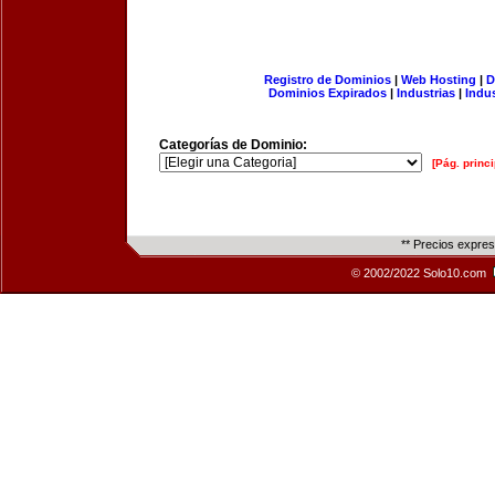
Registro de Dominios
|
Web Hosting
|
D
Dominios Expirados
|
Industrias
|
Indu
Categorías de Dominio:
[Pág. princi
** Precios expre
© 2002/2022 Solo10.com