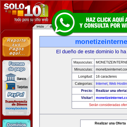
monetizeintern
El dueño de este dominio lo ha
Mayusculas:
MONETIZEINTERN
Minusculas:
monetizeinternet.c
Longitud:
16 caracteres
Categorias:
Internet
,
Web Hostin
Precio:
Realizar una oferta
Visitar!
monetizeinternet.
Serán consideradas ofer
Realizar una Oferta