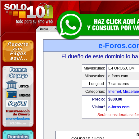
e-Foros.co
El dueño de este dominio lo ha
Mayusculas:
E-FOROS.COM
Minusculas:
e-foros.com
Longitud:
7 caracteres
Categorias:
Internet
,
Miscelane
Precio:
$800.00
Visitar!
e-foros.com
Serán consideradas ofer
R