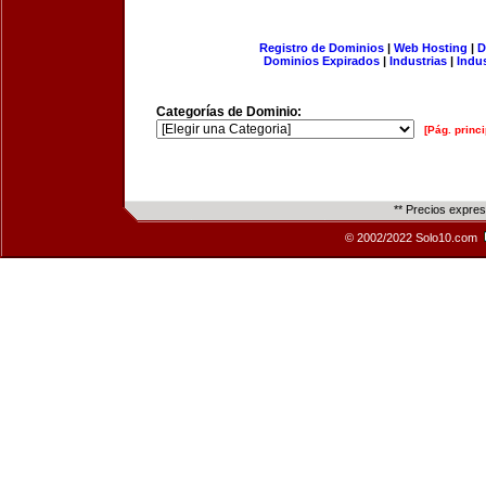
Registro de Dominios
|
Web Hosting
|
D
Dominios Expirados
|
Industrias
|
Indu
Categorías de Dominio:
[Pág. princi
** Precios expre
© 2002/2022 Solo10.com